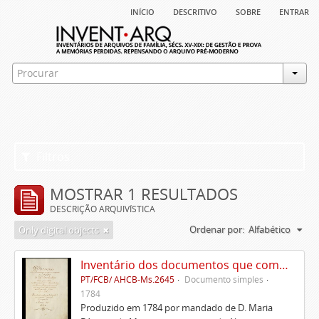
início
descritivo
sobre
entrar
Filtros
MOSTRAR 1 RESULTADOS
DESCRIÇÃO ARQUIVÍSTICA
Ordenar por:
Alfabético
Only digital objects
Inventário dos documentos que compõem o cartório da Casa de Alvito
PT/FCB/ AHCB-Ms.2645
Documento simples
1784
Produzido em 1784 por mandado de D. Maria