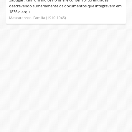
Sabugal", tem um índice no final e contém 3153 entradas
descrevendo sumariamente os documentos que integravam em
1836 o arqu...
Mascarenhas. Família (1910-1945)