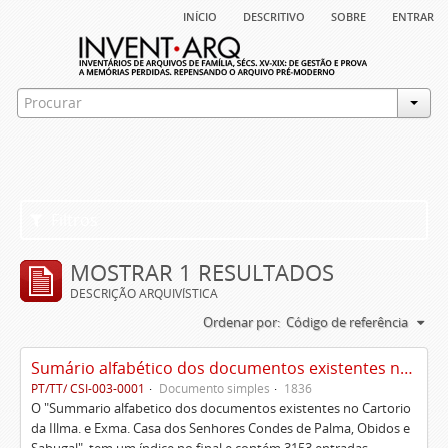
início
descritivo
sobre
entrar
Filtros
MOSTRAR 1 RESULTADOS
DESCRIÇÃO ARQUIVÍSTICA
Ordenar por:
Código de referência
Sumário alfabético dos documentos existentes no Cartório da Ilustríssima e Excelentíssima Casa dos senhores condes de Palma, Óbidos e Sabugal
PT/TT/ CSI-003-0001
Documento simples
1836
O "Summario alfabetico dos documentos existentes no Cartorio
da Illma. e Exma. Casa dos Senhores Condes de Palma, Obidos e