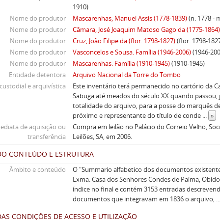
1910)
Nome do produtor
Mascarenhas, Manuel Assis (1778-1839)
(n. 1778 - 
Nome do produtor
Câmara, José Joaquim Matoso Gago da (1775-1864
Nome do produtor
Cruz, João Filipe da (flor. 1798-1827)
(flor. 1798-182
Nome do produtor
Vasconcelos e Sousa. Família (1946-2006)
(1946-200
Nome do produtor
Mascarenhas. Família (1910-1945)
(1910-1945)
Entidade detentora
Arquivo Nacional da Torre do Tombo
custodial e arquivística
Este inventário terá permanecido no cartório da C
Sabuga até meados do século XX quando passou,
totalidade do arquivo, para a posse do marquês de
próximo e representante do título de conde
...
»
ediata de aquisição ou
Compra em leilão no Palácio do Correio Velho, So
transferência
Leilões, SA, em 2006.
DO CONTEÚDO E ESTRUTURA
Âmbito e conteúdo
O "Summario alfabetico dos documentos existentes
Exma. Casa dos Senhores Condes de Palma, Obido
índice no final e contém 3153 entradas descreve
documentos que integravam em 1836 o arquivo,
.
AS CONDIÇÕES DE ACESSO E UTILIZAÇÃO