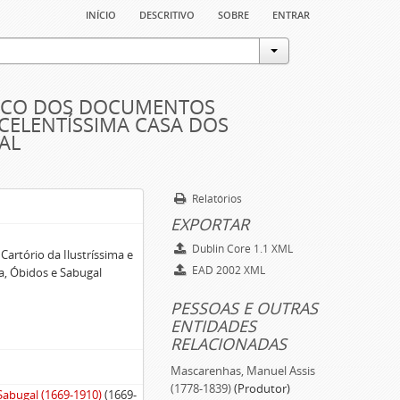
início
descritivo
sobre
entrar
TICO DOS DOCUMENTOS
XCELENTÍSSIMA CASA DOS
AL
Relatórios
EXPORTAR
Dublin Core 1.1 XML
artório da Ilustríssima e
EAD 2002 XML
a, Óbidos e Sabugal
PESSOAS E OUTRAS
ENTIDADES
RELACIONADAS
Mascarenhas, Manuel Assis
(1778-1839)
(Produtor)
Sabugal (1669-1910)
(1669-