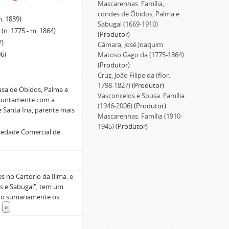
Mascarenhas. Família,
condes de Óbidos, Palma e
m. 1839)
Sabugal (1669-1910)
)
(n. 1775 - m. 1864)
(Produtor)
7)
Câmara, José Joaquim
6)
Matoso Gago da (1775-1864)
(Produtor)
Cruz, João Filipe da (flor.
1798-1827)
(Produtor)
asa de Óbidos, Palma e
Vasconcelos e Sousa. Família
 juntamente com a
(1946-2006)
(Produtor)
 Santa Iria, parente mais
Mascarenhas. Família (1910-
1945)
(Produtor)
ciedade Comercial de
 no Cartorio da Illma. e
s e Sabugal", tem um
ndo sumariamente os
..
»