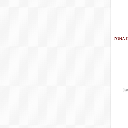
ZONA 
Dat