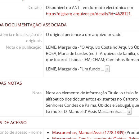
Cota(s)
Disponível no ANTT em formato electrónico em
http://digitarq.arquivos.pt/details?id=4628121.
DA DOCUMENTAÇÃO ASSOCIADA
stência e localização de
O original pertence a um arquivo privado.
originais
Nota de publicação
LEME, Margarida - "O Arquivo Costa no Arquivo Ób
ROSA, Maria de Lurdes (ed.) - Arquivos de família, s
que futuro? Lisboa : IEM; CHAM; Caminhos Romanos
LEME, Margarida - “Um fundo
...
»
DAS NOTAS
Nota
Nota ao elemento de informação Título: o título 
alfabetico dos documentos existentes no Cartorio 
Senhores Condes de Palma, Obidos e Sabugal, que
Ex.mo Sr. D. Manuel d' Assis Mascarenhas
...
»
S DE ACESSO
onto de acesso - nome
Mascarenhas, Manuel Assis (1778-1839)
(Produ
Mascarenhas. Família, condes de Óbidos, Palma