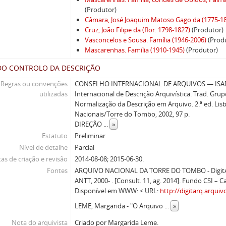
(Produtor)
Câmara, José Joaquim Matoso Gago da (1775-1
Cruz, João Filipe da (flor. 1798-1827)
(Produtor)
Vasconcelos e Sousa. Família (1946-2006)
(Prod
Mascarenhas. Família (1910-1945)
(Produtor)
DO CONTROLO DA DESCRIÇÃO
Regras ou convenções
CONSELHO INTERNACIONAL DE ARQUIVOS — ISAD(
utilizadas
Internacional de Descrição Arquivística. Trad. Gru
Normalização da Descrição em Arquivo. 2.ª ed. Lisb
Nacionais/Torre do Tombo, 2002, 97 p.
DIREÇÃO
...
»
Estatuto
Preliminar
Nível de detalhe
Parcial
as de criação e revisão
2014-08-08; 2015-06-30.
Fontes
ARQUIVO NACIONAL DA TORRE DO TOMBO - DigitArq
ANTT, 2000- . [Consult. 11, ag. 2014]. Fundo CSI – Ca
Disponível em WWW: < URL:
http://digitarq.arquiv
LEME, Margarida - "O Arquivo
...
»
Nota do arquivista
Criado por Margarida Leme.