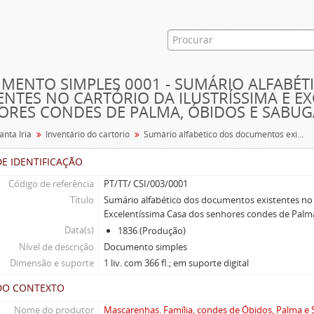
MENTO SIMPLES 0001 - SUMÁRIO ALFABÉ
ENTES NO CARTÓRIO DA ILUSTRÍSSIMA E E
ORES CONDES DE PALMA, ÓBIDOS E SABUG
anta Iria
Inventário do cartório
Sumário alfabético dos documentos existentes no Cartório da Ilustríssima e Excelentíssima Casa dos senhores condes de Palma, Óbidos e Sabugal
E IDENTIFICAÇÃO
Código de referência
PT/TT/ CSI/003/0001
Título
Sumário alfabético dos documentos existentes no C
Excelentíssima Casa dos senhores condes de Palm
Data(s)
1836 (Produção)
Nível de descrição
Documento simples
Dimensão e suporte
1 liv. com 366 fl.; em suporte digital
DO CONTEXTO
Nome do produtor
Mascarenhas. Família, condes de Óbidos, Palma e 