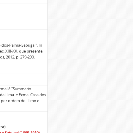
idos-Palma-Sabugal". In
éc. XIII-XX: que presente,
, 2012, p. 279-290.
formal é "Summario
da Illma. e Exma. Casa dos
 por ordem do Ill.mo e
tor)
 e Sabugal (1669-1910)