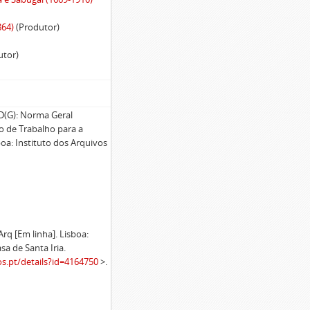
864)
(Produtor)
utor)
G): Norma Geral
po de Trabalho para a
oa: Instituto dos Arquivos
 [Em linha]. Lisboa:
sa de Santa Iria.
os.pt/details?id=4164750
>.