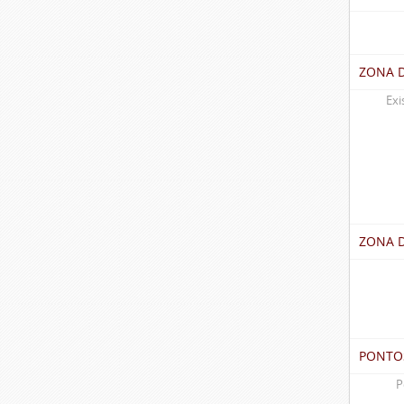
ZONA 
Exi
ZONA 
PONTO
P