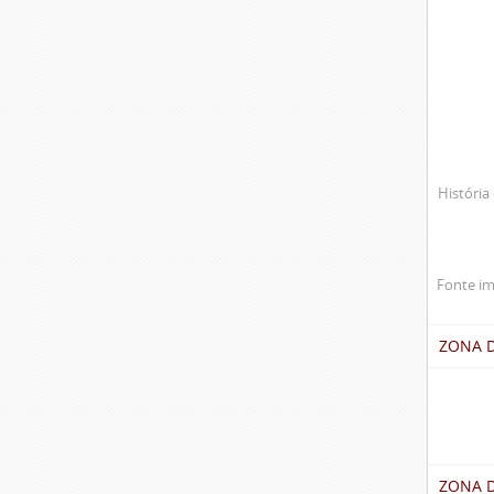
História 
Fonte im
ZONA 
ZONA D