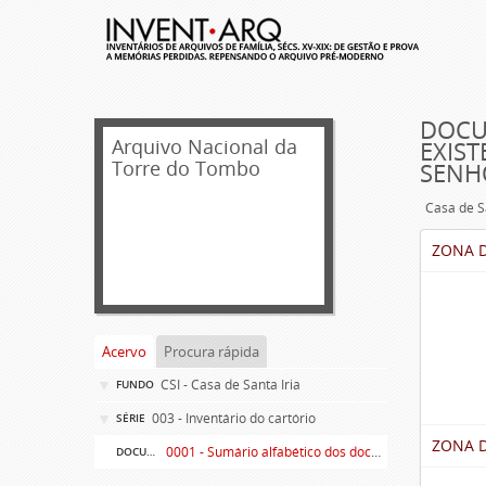
DOCU
Arquivo Nacional da
EXIST
Torre do Tombo
SENH
Casa de S
ZONA D
Acervo
Procura rápida
CSI - Casa de Santa Iria
FUNDO
003 - Inventário do cartório
SÉRIE
ZONA 
0001 - Sumário alfabético dos documentos existentes no Cartório da Ilustríssima e Excelentíssima Casa dos senhores condes de Palma, Óbidos e Sabugal
DOCUMENTO SIMPLES