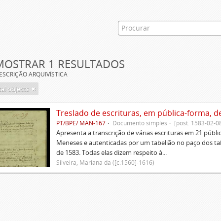
MOSTRAR 1 RESULTADOS
ESCRIÇÃO ARQUIVÍSTICA
tal objects
Treslado de escrituras, em pública-forma, d
PT/BPE/ MAN-167
Documento simples
[post. 1583-02-0
Apresenta a transcrição de várias escrituras em 21 públi
Meneses e autenticadas por um tabelião no paço dos tabe
de 1583. Todas elas dizem respeito à...
Silveira, Mariana da ([c.1560]-1616)