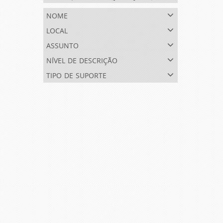
nome
local
assunto
nível de descrição
tipo de suporte