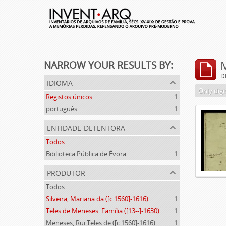
NARROW YOUR RESULTS BY:
D
idioma
Only digi
Registos únicos
1
português
1
entidade detentora
Todos
Biblioteca Pública de Évora
1
produtor
Todos
Silveira, Mariana da ([c.1560]-1616)
1
Teles de Meneses. Família ([13--]-1630)
1
Meneses, Rui Teles de ([c.1560]-1616)
1