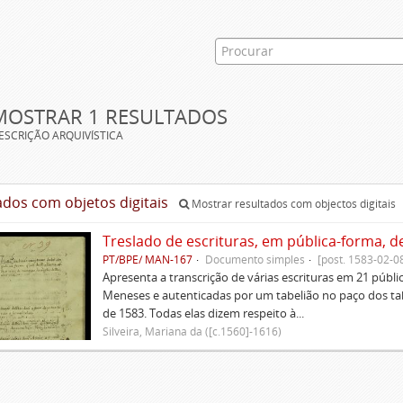
MOSTRAR 1 RESULTADOS
ESCRIÇÃO ARQUIVÍSTICA
ados com objetos digitais
Mostrar resultados com objectos digitais
Treslado de escrituras, em pública-forma, d
PT/BPE/ MAN-167
Documento simples
[post. 1583-02-0
Apresenta a transcrição de várias escrituras em 21 públi
Meneses e autenticadas por um tabelião no paço dos tabe
de 1583. Todas elas dizem respeito à...
Silveira, Mariana da ([c.1560]-1616)