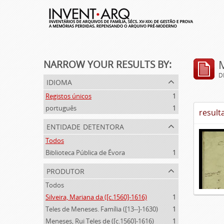
NARROW YOUR RESULTS BY:
D
idioma
Registos únicos
1
português
1
result
entidade detentora
Todos
Biblioteca Pública de Évora
1
produtor
Todos
Silveira, Mariana da ([c.1560]-1616)
1
Teles de Meneses. Família ([13--]-1630)
1
Meneses, Rui Teles de ([c.1560]-1616)
1