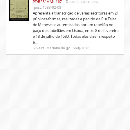
PT/BPE/ MAN-167
Documento simples
[post. 1583-02-08]
Apresenta a transcrição de várias escrituras em 21
públicas-formas, realizadas a pedido de Rui Teles
de Meneses e autenticadas por um tabelião no
paço dos tabeliães em Lisboa, entre 8 de fevereiro
e 18 de julho de 1583. Todas elas dizem respeito
à...
Silveira, Mariana da ([c.1560]-1616)