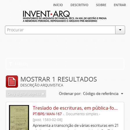
início
descritivo
sobre
entrar
Filtros
MOSTRAR 1 RESULTADOS
DESCRIÇÃO ARQUIVÍSTICA
Ordenar por:
Código de referência
Only digital objects
Treslado de escrituras, em pública-forma, de Rui Teles de Meneses
PT/BPE/ MAN-167
Documento simples
[post. 1583-02-08]
Apresenta a transcrição de várias escrituras em 21