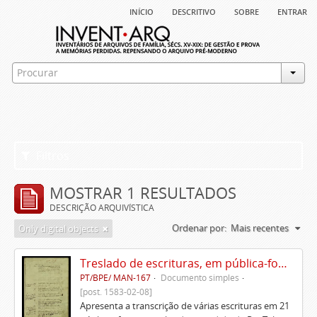
início
descritivo
sobre
entrar
Filtros
MOSTRAR 1 RESULTADOS
DESCRIÇÃO ARQUIVÍSTICA
Ordenar por:
Mais recentes
Only digital objects
Treslado de escrituras, em pública-forma, de Rui Teles de Meneses
PT/BPE/ MAN-167
Documento simples
[post. 1583-02-08]
Apresenta a transcrição de várias escrituras em 21