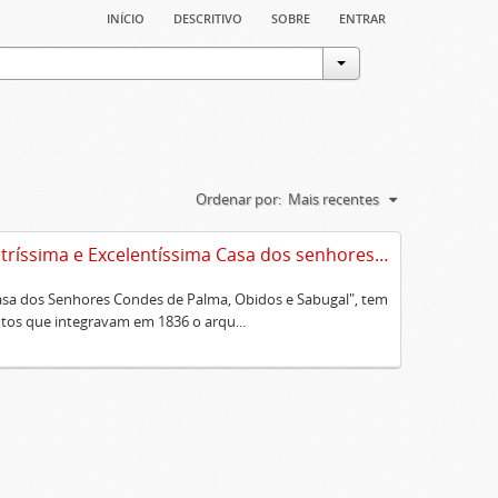
início
descritivo
sobre
entrar
Ordenar por:
Mais recentes
Sumário alfabético dos documentos existentes no Cartório da Ilustríssima e Excelentíssima Casa dos senhores condes de Palma, Óbidos e Sabugal
Casa dos Senhores Condes de Palma, Obidos e Sabugal", tem
os que integravam em 1836 o arqu...