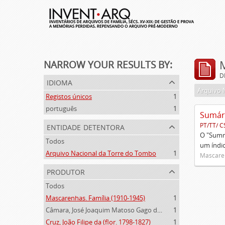
NARROW YOUR RESULTS BY:
D
idioma
Arquivo 
Registos únicos
1
português
1
entidade detentora
PT/TT/ C
O "Summa
Todos
um índi
Arquivo Nacional da Torre do Tombo
1
Mascaren
produtor
Todos
Mascarenhas. Família (1910-1945)
1
Câmara, José Joaquim Matoso Gago da (1775-1864)
1
Cruz, João Filipe da (flor. 1798-1827)
1