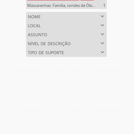
Mascarenhas. Família, condes de Óbidos, Palma e Sabugal (1669-1910)
1
nome
local
assunto
nível de descrição
tipo de suporte