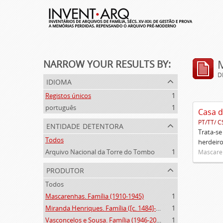
NARROW YOUR RESULTS BY:
D
idioma
Registos únicos
1
português
1
Casa d
PT/TT/ C
entidade detentora
Trata-se
Todos
herdeiro
Arquivo Nacional da Torre do Tombo
1
Mascaren
produtor
Todos
Mascarenhas. Família (1910-1945)
1
Miranda Henriques. Família ([c. 1484]-[c.1745])
1
Vasconcelos e Sousa. Família (1946-2006)
1