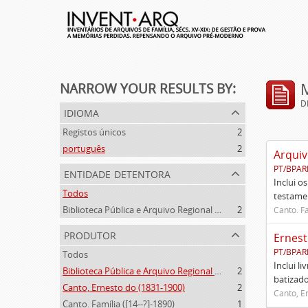
NARROW YOUR RESULTS BY:
D
idioma
Registos únicos
2
português
2
Arquiv
PT/BPAR
entidade detentora
Inclui o
Todos
testamen
Biblioteca Pública e Arquivo Regional de Ponta Delgada
2
Canto. Fa
produtor
Ernest
PT/BPAR
Todos
Inclui l
Biblioteca Pública e Arquivo Regional de Ponta Delgada (1841- )
2
batizado
Canto, Ernesto do (1831-1900)
2
Canto, E
Canto. Família ([14--?]-1890)
1