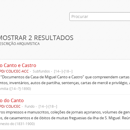
MOSTRAR 2 RESULTADOS
ESCRIÇÃO ARQUIVÍSTICA
o Canto e Castro
PD/ COL/CEC-ACC
Subfundos
[14--]-[18--]
s “Documentos da Casa de Miguel Canto e Castro” que compreendem cartas d
tos, inventários, autos de partilha, sentenças, cartas de mercê e privilégio,
mília ([14--?]-1890)
o do Canto
PD/ COL/CEC
Fundo
[14--]-[18--]
ivros impressos e manuscritos, coleções de jornais açorianos, volumes de gen
s, de casamentos e de óbitos de muitas freguesias da ilha de S. Miguel. Re
rnesto do (1831-1900)