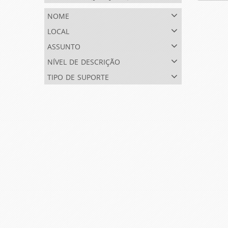
nome
local
assunto
nível de descrição
tipo de suporte