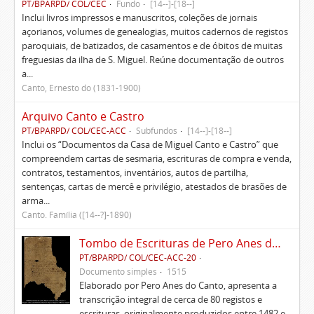
PT/BPARPD/ COL/CEC
Fundo
[14--]-[18--]
Inclui livros impressos e manuscritos, coleções de jornais
açorianos, volumes de genealogias, muitos cadernos de registos
paroquiais, de batizados, de casamentos e de óbitos de muitas
freguesias da ilha de S. Miguel. Reúne documentação de outros
a...
Canto, Ernesto do (1831-1900)
Arquivo Canto e Castro
PT/BPARPD/ COL/CEC-ACC
Subfundos
[14--]-[18--]
Inclui os “Documentos da Casa de Miguel Canto e Castro” que
compreendem cartas de sesmaria, escrituras de compra e venda,
contratos, testamentos, inventários, autos de partilha,
sentenças, cartas de mercê e privilégio, atestados de brasões de
arma...
Canto. Família ([14--?]-1890)
Tombo de Escrituras de Pero Anes do Canto
PT/BPARPD/ COL/CEC-ACC-20
Documento simples
1515
Elaborado por Pero Anes do Canto, apresenta a
transcrição integral de cerca de 80 registos e
escrituras, originalmente produzidos entre 1482 e