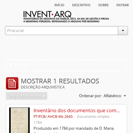
início
descritivo
sobre
entrar
Filtros
MOSTRAR 1 RESULTADOS
DESCRIÇÃO ARQUIVÍSTICA
Ordenar por:
Alfabético
Only digital objects
Inventário dos documentos que compõem o cartório da Casa de Alvito
PT/FCB/ AHCB-Ms.2645
Documento simples
1784
Produzido em 1784 por mandado de D. Maria