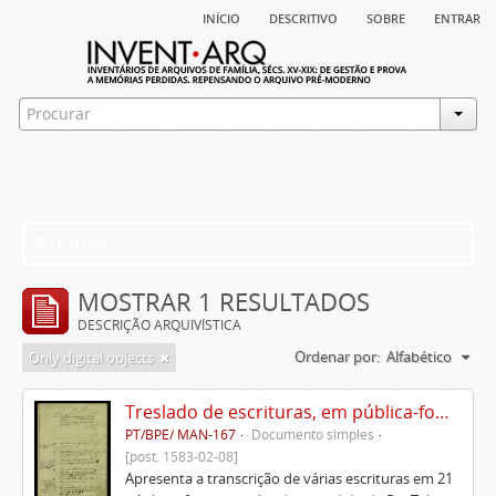
início
descritivo
sobre
entrar
Filtros
MOSTRAR 1 RESULTADOS
DESCRIÇÃO ARQUIVÍSTICA
Ordenar por:
Alfabético
Only digital objects
Treslado de escrituras, em pública-forma, de Rui Teles de Meneses
PT/BPE/ MAN-167
Documento simples
[post. 1583-02-08]
Apresenta a transcrição de várias escrituras em 21