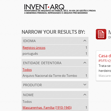
NARROW YOUR RESULTS BY:
D
idioma
Registos únicos
1
português
1
Casa d
PT/TT/ C
entidade detentora
Trata-se
Todos
herdeiro
Arquivo Nacional da Torre do Tombo
1
Mascaren
produtor
nome
Todos
Mascarenhas. Família (1910-1945)
1