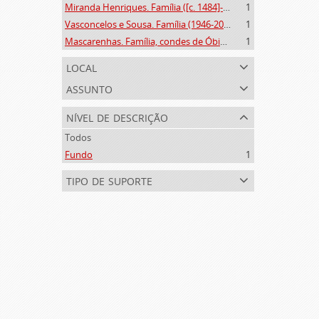
Miranda Henriques. Família ([c. 1484]-[c.1745])
1
Vasconcelos e Sousa. Família (1946-2006)
1
Mascarenhas. Família, condes de Óbidos, Palma e Sabugal (1669-1910)
1
local
assunto
nível de descrição
Todos
Fundo
1
tipo de suporte