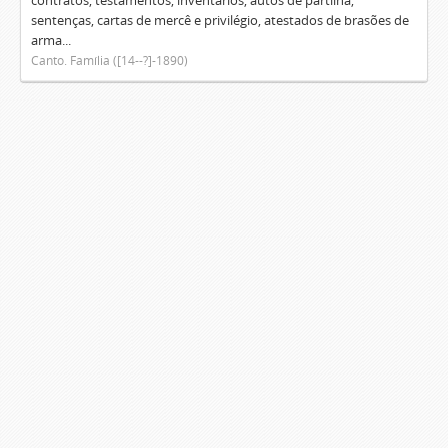
contratos, testamentos, inventários, autos de partilha,
sentenças, cartas de mercê e privilégio, atestados de brasões de
arma...
Canto. Família ([14--?]-1890)