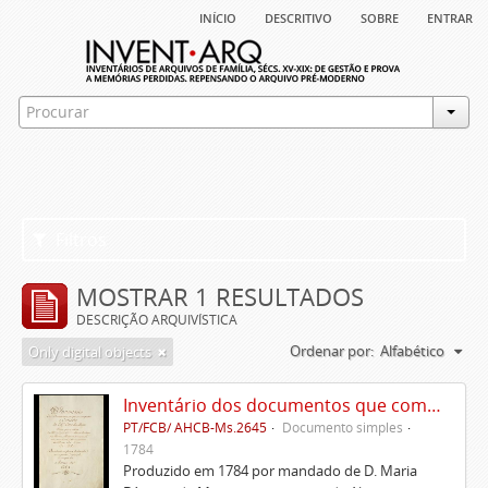
início
descritivo
sobre
entrar
Filtros
MOSTRAR 1 RESULTADOS
DESCRIÇÃO ARQUIVÍSTICA
Ordenar por:
Alfabético
Only digital objects
Inventário dos documentos que compõem o cartório da Casa de Alvito
PT/FCB/ AHCB-Ms.2645
Documento simples
1784
Produzido em 1784 por mandado de D. Maria