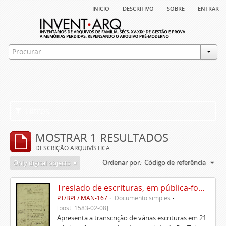
início
descritivo
sobre
entrar
Filtros
MOSTRAR 1 RESULTADOS
DESCRIÇÃO ARQUIVÍSTICA
Ordenar por:
Código de referência
Only digital objects
Treslado de escrituras, em pública-forma, de Rui Teles de Meneses
PT/BPE/ MAN-167
Documento simples
[post. 1583-02-08]
Apresenta a transcrição de várias escrituras em 21