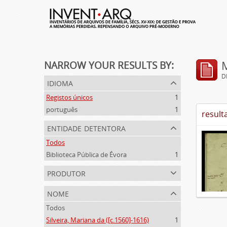
NARROW YOUR RESULTS BY:
D
idioma
Registos únicos
1
português
1
result
entidade detentora
Todos
Biblioteca Pública de Évora
1
produtor
nome
Todos
Silveira, Mariana da ([c.1560]-1616)
1