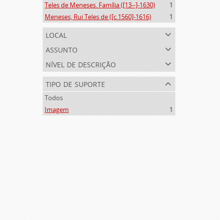
Teles de Meneses. Família ([13--]-1630)
1
Meneses, Rui Teles de ([c.1560]-1616)
1
local
assunto
nível de descrição
tipo de suporte
Todos
Imagem
1