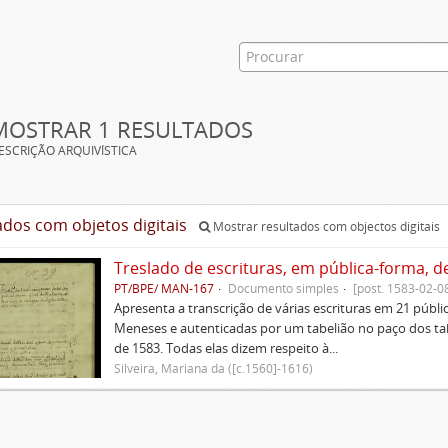
MOSTRAR 1 RESULTADOS
ESCRIÇÃO ARQUIVÍSTICA
ados com objetos digitais
Mostrar resultados com objectos digitais
Treslado de escrituras, em pública-forma, d
PT/BPE/ MAN-167
Documento simples
[post. 1583-02-0
Apresenta a transcrição de várias escrituras em 21 públi
Meneses e autenticadas por um tabelião no paço dos tabe
de 1583. Todas elas dizem respeito à...
Silveira, Mariana da ([c.1560]-1616)