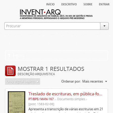
início
descritivo
sobre
entrar
Filtros
MOSTRAR 1 RESULTADOS
DESCRIÇÃO ARQUIVÍSTICA
Ordenar por:
Mais recentes
Only digital objects
Treslado de escrituras, em pública-forma, de Rui Teles de Meneses
PT/BPE/ MAN-167
Documento simples
[post. 1583-02-08]
Apresenta a transcrição de várias escrituras em 21