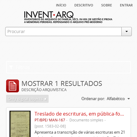
início
descritivo
sobre
entrar
Filtros
MOSTRAR 1 RESULTADOS
DESCRIÇÃO ARQUIVÍSTICA
Ordenar por:
Alfabético
Only digital objects
Treslado de escrituras, em pública-forma, de Rui Teles de Meneses
PT/BPE/ MAN-167
Documento simples
[post. 1583-02-08]
Apresenta a transcrição de várias escrituras em 21