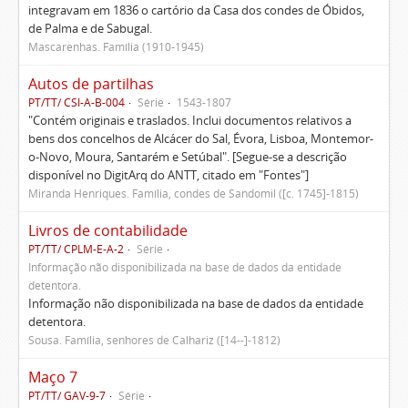
integravam em 1836 o cartório da Casa dos condes de Óbidos,
de Palma e de Sabugal.
Mascarenhas. Família (1910-1945)
Autos de partilhas
PT/TT/ CSI-A-B-004
Série
1543-1807
"Contém originais e traslados. Inclui documentos relativos a
bens dos concelhos de Alcácer do Sal, Évora, Lisboa, Montemor-
o-Novo, Moura, Santarém e Setúbal". [Segue-se a descrição
disponível no DigitArq do ANTT, citado em "Fontes"]
Miranda Henriques. Família, condes de Sandomil ([c. 1745]-1815)
Livros de contabilidade
PT/TT/ CPLM-E-A-2
Série
Informação não disponibilizada na base de dados da entidade
detentora.
Informação não disponibilizada na base de dados da entidade
detentora.
Sousa. Família, senhores de Calhariz ([14--]-1812)
Maço 7
PT/TT/ GAV-9-7
Série