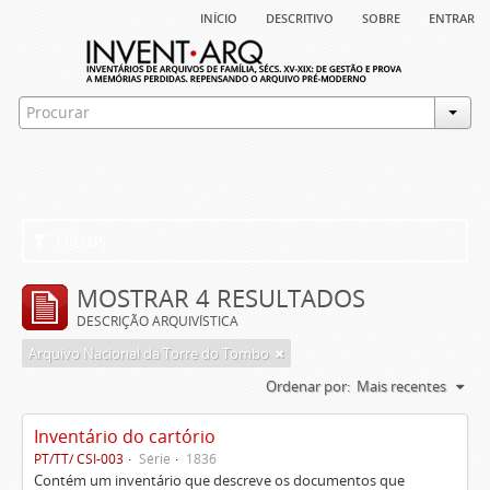
início
descritivo
sobre
entrar
Filtros
MOSTRAR 4 RESULTADOS
DESCRIÇÃO ARQUIVÍSTICA
Arquivo Nacional da Torre do Tombo
Ordenar por:
Mais recentes
Inventário do cartório
PT/TT/ CSI-003
Série
1836
Contém um inventário que descreve os documentos que