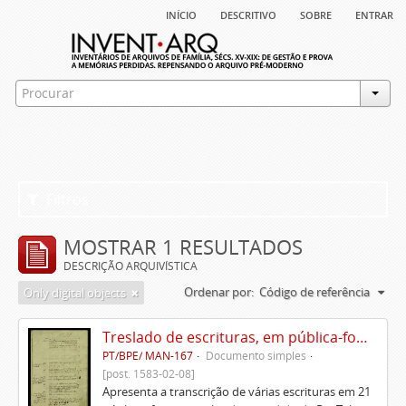
início
descritivo
sobre
entrar
Filtros
MOSTRAR 1 RESULTADOS
DESCRIÇÃO ARQUIVÍSTICA
Ordenar por:
Código de referência
Only digital objects
Treslado de escrituras, em pública-forma, de Rui Teles de Meneses
PT/BPE/ MAN-167
Documento simples
[post. 1583-02-08]
Apresenta a transcrição de várias escrituras em 21