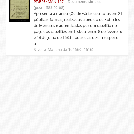
PT/BPE/ MAN-167
Documento simples
[post. 1583-02-08]
Apresenta a transcrição de várias escrituras em 21
públicas-formas, realizadas a pedido de Rui Teles
de Meneses e autenticadas por um tabelião no
paço dos tabeliães em Lisboa, entre 8 de fevereiro
e 18 de julho de 1583. Todas elas dizem respeito
à...
Silveira, Mariana da ([c.1560]-1616)