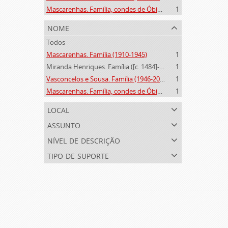
Mascarenhas. Família, condes de Óbidos, Palma e Sabugal (1669-1910)
1
nome
Todos
Mascarenhas. Família (1910-1945)
1
Miranda Henriques. Família ([c. 1484]-[c.1745])
1
Vasconcelos e Sousa. Família (1946-2006)
1
Mascarenhas. Família, condes de Óbidos, Palma e Sabugal (1669-1910)
1
local
assunto
nível de descrição
tipo de suporte