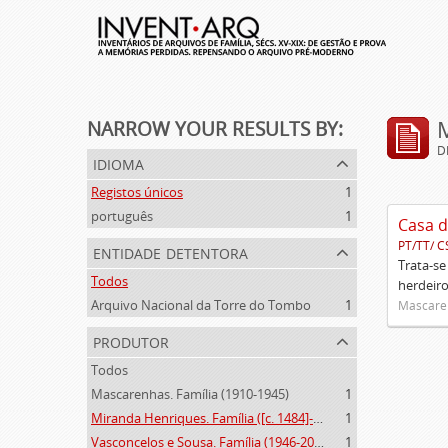
NARROW YOUR RESULTS BY:
D
idioma
Registos únicos
1
português
1
Casa d
PT/TT/ C
entidade detentora
Trata-se
Todos
herdeiro
Arquivo Nacional da Torre do Tombo
1
Mascaren
produtor
Todos
Mascarenhas. Família (1910-1945)
1
Miranda Henriques. Família ([c. 1484]-[c.1745])
1
Vasconcelos e Sousa. Família (1946-2006)
1