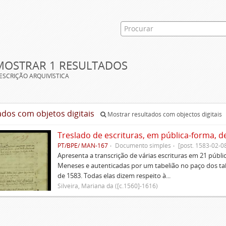
MOSTRAR 1 RESULTADOS
ESCRIÇÃO ARQUIVÍSTICA
ados com objetos digitais
Mostrar resultados com objectos digitais
Treslado de escrituras, em pública-forma, d
PT/BPE/ MAN-167
Documento simples
[post. 1583-02-0
Apresenta a transcrição de várias escrituras em 21 públi
Meneses e autenticadas por um tabelião no paço dos tabe
de 1583. Todas elas dizem respeito à...
Silveira, Mariana da ([c.1560]-1616)