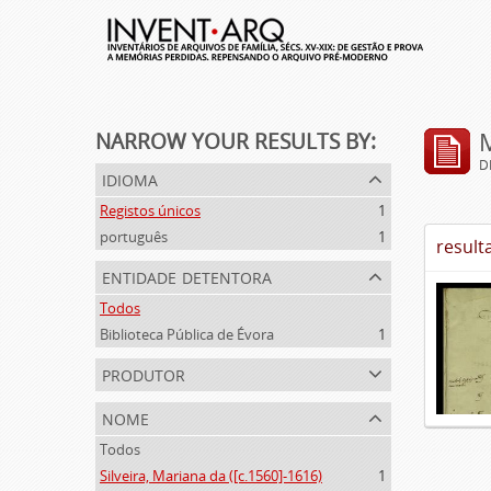
NARROW YOUR RESULTS BY:
D
idioma
Registos únicos
1
português
1
result
entidade detentora
Todos
Biblioteca Pública de Évora
1
produtor
nome
Todos
Silveira, Mariana da ([c.1560]-1616)
1