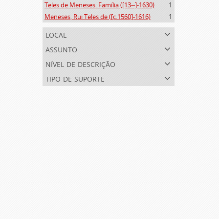
Teles de Meneses. Família ([13--]-1630)
1
Meneses, Rui Teles de ([c.1560]-1616)
1
local
assunto
nível de descrição
tipo de suporte