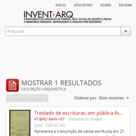
início
descritivo
sobre
entrar
Filtros
MOSTRAR 1 RESULTADOS
DESCRIÇÃO ARQUIVÍSTICA
Ordenar por:
Mais recentes
Only digital objects
Treslado de escrituras, em pública-forma, de Rui Teles de Meneses
PT/BPE/ MAN-167
Documento simples
[post. 1583-02-08]
Apresenta a transcrição de várias escrituras em 21