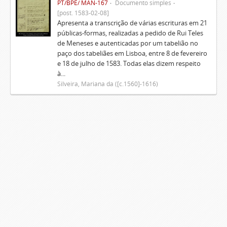
PT/BPE/ MAN-167
Documento simples
[post. 1583-02-08]
Apresenta a transcrição de várias escrituras em 21
públicas-formas, realizadas a pedido de Rui Teles
de Meneses e autenticadas por um tabelião no
paço dos tabeliães em Lisboa, entre 8 de fevereiro
e 18 de julho de 1583. Todas elas dizem respeito
à...
Silveira, Mariana da ([c.1560]-1616)