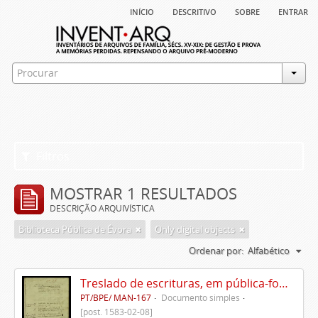
início
descritivo
sobre
entrar
Filtros
MOSTRAR 1 RESULTADOS
DESCRIÇÃO ARQUIVÍSTICA
Biblioteca Pública de Évora
Only digital objects
Ordenar por:
Alfabético
Treslado de escrituras, em pública-forma, de Rui Teles de Meneses
PT/BPE/ MAN-167
Documento simples
[post. 1583-02-08]