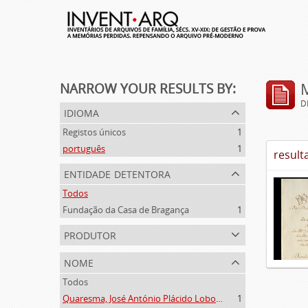
NARROW YOUR RESULTS BY:
D
idioma
Registos únicos
1
português
1
result
entidade detentora
Todos
Fundação da Casa de Bragança
1
produtor
nome
Todos
Quaresma, José António Plácido Lobo da Silveira (1769-1844)
1