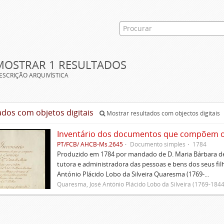
MOSTRAR 1 RESULTADOS
ESCRIÇÃO ARQUIVÍSTICA
ados com objetos digitais
Mostrar resultados com objectos digitais
Inventário dos documentos que compõem o c
PT/FCB/ AHCB-Ms.2645
Documento simples
1784
Produzido em 1784 por mandado de D. Maria Bárbara de
tutora e administradora das pessoas e bens dos seus fi
António Plácido Lobo da Silveira Quaresma (1769-...
Quaresma, José António Plácido Lobo da Silveira (1769-1844