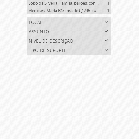
Lobo da Silveira. Família, barões, condes e marqueses de Alvito (1475-1910)
1
Meneses, Maria Bárbara de ([1745 ou 1751]-[post. 1784])
1
local
assunto
nível de descrição
tipo de suporte