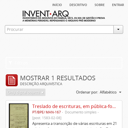
início
descritivo
sobre
entrar
Filtros
MOSTRAR 1 RESULTADOS
DESCRIÇÃO ARQUIVÍSTICA
Ordenar por:
Alfabético
Only digital objects
Treslado de escrituras, em pública-forma, de Rui Teles de Meneses
PT/BPE/ MAN-167
Documento simples
[post. 1583-02-08]
Apresenta a transcrição de várias escrituras em 21