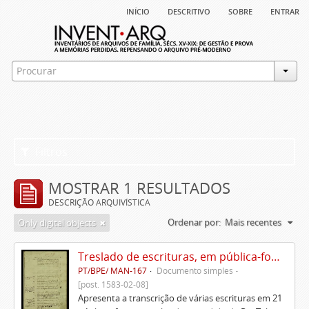
início
descritivo
sobre
entrar
Filtros
MOSTRAR 1 RESULTADOS
DESCRIÇÃO ARQUIVÍSTICA
Ordenar por:
Mais recentes
Only digital objects
Treslado de escrituras, em pública-forma, de Rui Teles de Meneses
PT/BPE/ MAN-167
Documento simples
[post. 1583-02-08]
Apresenta a transcrição de várias escrituras em 21