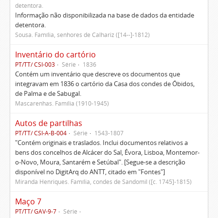
detentora.
Informação não disponibilizada na base de dados da entidade
detentora.
Sousa. Família, senhores de Calhariz ([14--]-1812)
Inventário do cartório
PT/TT/ CSI-003
Série
1836
Contém um inventário que descreve os documentos que
integravam em 1836 o cartório da Casa dos condes de Óbidos,
de Palma e de Sabugal.
Mascarenhas. Família (1910-1945)
Autos de partilhas
PT/TT/ CSI-A-B-004
Série
1543-1807
"Contém originais e traslados. Inclui documentos relativos a
bens dos concelhos de Alcácer do Sal, Évora, Lisboa, Montemor-
o-Novo, Moura, Santarém e Setúbal". [Segue-se a descrição
disponível no DigitArq do ANTT, citado em "Fontes"]
Miranda Henriques. Família, condes de Sandomil ([c. 1745]-1815)
Maço 7
PT/TT/ GAV-9-7
Série