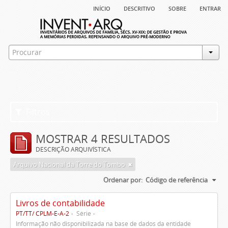
início
descritivo
sobre
entrar
Filtros
MOSTRAR 4 RESULTADOS
DESCRIÇÃO ARQUIVÍSTICA
Arquivo Nacional da Torre do Tombo
Ordenar por:
Código de referência
Livros de contabilidade
PT/TT/ CPLM-E-A-2
Série
Informação não disponibilizada na base de dados da entidade