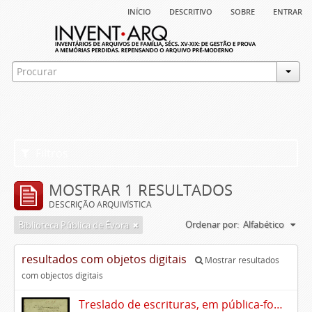
início
descritivo
sobre
entrar
Filtros
MOSTRAR 1 RESULTADOS
DESCRIÇÃO ARQUIVÍSTICA
Ordenar por:
Alfabético
Biblioteca Pública de Évora
resultados com objetos digitais
Mostrar resultados
com objectos digitais
Treslado de escrituras, em pública-forma, de Rui Teles de Meneses