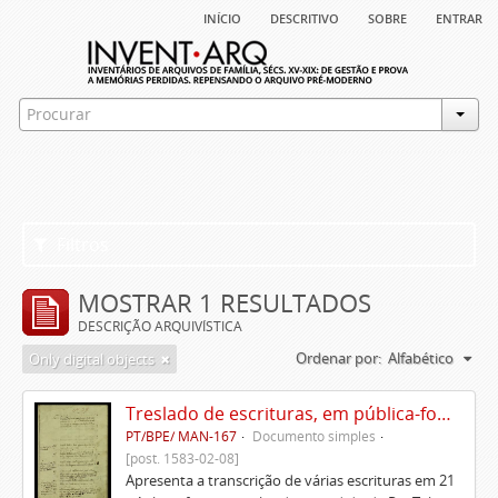
início
descritivo
sobre
entrar
Filtros
MOSTRAR 1 RESULTADOS
DESCRIÇÃO ARQUIVÍSTICA
Ordenar por:
Alfabético
Only digital objects
Treslado de escrituras, em pública-forma, de Rui Teles de Meneses
PT/BPE/ MAN-167
Documento simples
[post. 1583-02-08]
Apresenta a transcrição de várias escrituras em 21