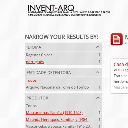
NARROW YOUR RESULTS BY:
D
idioma
Registos únicos
1
português
1
Casa d
PT/TT/ C
entidade detentora
Trata-se
Todos
herdeiro
Arquivo Nacional da Torre do Tombo
1
Mascaren
produtor
Todos
Mascarenhas. Família (1910-1945)
1
Miranda Henriques. Família ([c. 1484]-[c.1745])
1
Vasconcelos e Sousa. Família (1946-2006)
1