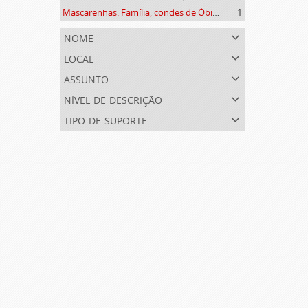
Mascarenhas. Família, condes de Óbidos, Palma e Sabugal (1669-1910)
1
nome
local
assunto
nível de descrição
tipo de suporte