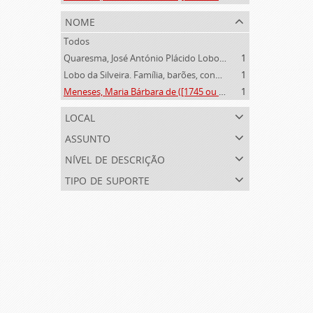
nome
Todos
Quaresma, José António Plácido Lobo da Silveira (1769-1844)
1
Lobo da Silveira. Família, barões, condes e marqueses de Alvito (1475-1910)
1
Meneses, Maria Bárbara de ([1745 ou 1751]-[post. 1784])
1
local
assunto
nível de descrição
tipo de suporte