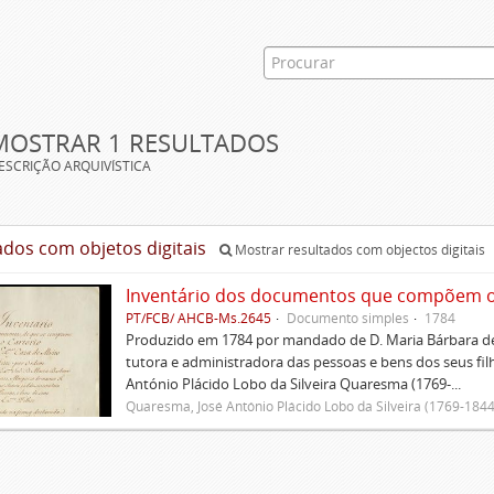
MOSTRAR 1 RESULTADOS
ESCRIÇÃO ARQUIVÍSTICA
ados com objetos digitais
Mostrar resultados com objectos digitais
Inventário dos documentos que compõem o c
PT/FCB/ AHCB-Ms.2645
Documento simples
1784
Produzido em 1784 por mandado de D. Maria Bárbara de
tutora e administradora das pessoas e bens dos seus fi
António Plácido Lobo da Silveira Quaresma (1769-...
Quaresma, José António Plácido Lobo da Silveira (1769-1844