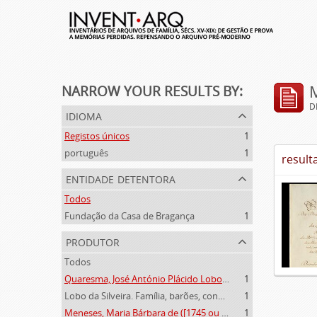
NARROW YOUR RESULTS BY:
D
idioma
Registos únicos
1
português
1
result
entidade detentora
Todos
Fundação da Casa de Bragança
1
produtor
Todos
Quaresma, José António Plácido Lobo da Silveira (1769-1844)
1
Lobo da Silveira. Família, barões, condes e marqueses de Alvito (1475-1910)
1
Meneses, Maria Bárbara de ([1745 ou 1751]-[post. 1784])
1