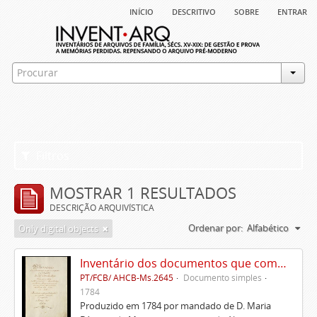
início
descritivo
sobre
entrar
Filtros
MOSTRAR 1 RESULTADOS
DESCRIÇÃO ARQUIVÍSTICA
Ordenar por:
Alfabético
Only digital objects
Inventário dos documentos que compõem o cartório da Casa de Alvito
PT/FCB/ AHCB-Ms.2645
Documento simples
1784
Produzido em 1784 por mandado de D. Maria