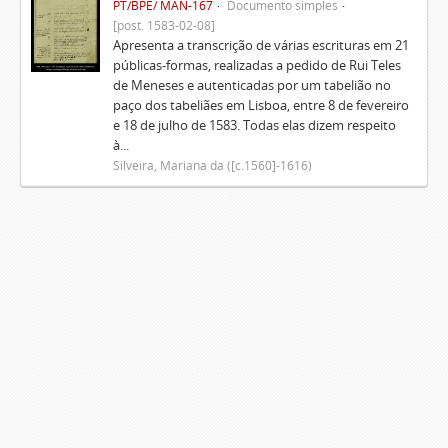
PT/BPE/ MAN-167
Documento simples
[post. 1583-02-08]
Apresenta a transcrição de várias escrituras em 21
públicas-formas, realizadas a pedido de Rui Teles
de Meneses e autenticadas por um tabelião no
paço dos tabeliães em Lisboa, entre 8 de fevereiro
e 18 de julho de 1583. Todas elas dizem respeito
à...
Silveira, Mariana da ([c.1560]-1616)