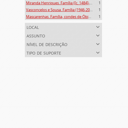
Miranda Henriques. Família ([c. 1484]-[c.1745])
1
Vasconcelos e Sousa. Família (1946-2006)
1
Mascarenhas. Família, condes de Óbidos, Palma e Sabugal (1669-1910)
1
local
assunto
nível de descrição
tipo de suporte