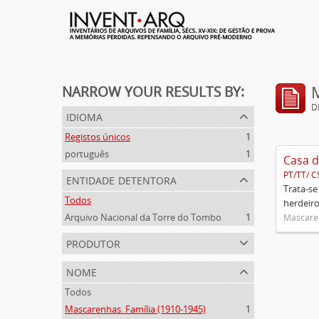
NARROW YOUR RESULTS BY:
D
idioma
Registos únicos
1
português
1
Casa d
PT/TT/ C
entidade detentora
Trata-se
Todos
herdeiro
Arquivo Nacional da Torre do Tombo
1
Mascaren
produtor
nome
Todos
Mascarenhas. Família (1910-1945)
1