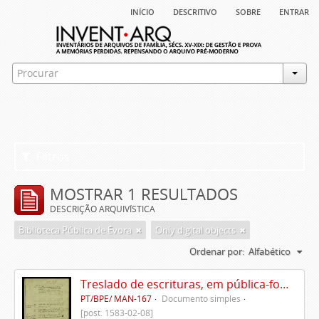
início
descritivo
sobre
entrar
Filtros
MOSTRAR 1 RESULTADOS
DESCRIÇÃO ARQUIVÍSTICA
Biblioteca Pública de Évora
Only digital objects
Ordenar por:
Alfabético
Treslado de escrituras, em pública-forma, de Rui Teles de Meneses
PT/BPE/ MAN-167
Documento simples
[post. 1583-02-08]