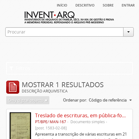
início
descritivo
sobre
entrar
Filtros
MOSTRAR 1 RESULTADOS
DESCRIÇÃO ARQUIVÍSTICA
Ordenar por:
Código de referência
Only digital objects
Treslado de escrituras, em pública-forma, de Rui Teles de Meneses
PT/BPE/ MAN-167
Documento simples
[post. 1583-02-08]
Apresenta a transcrição de várias escrituras em 21