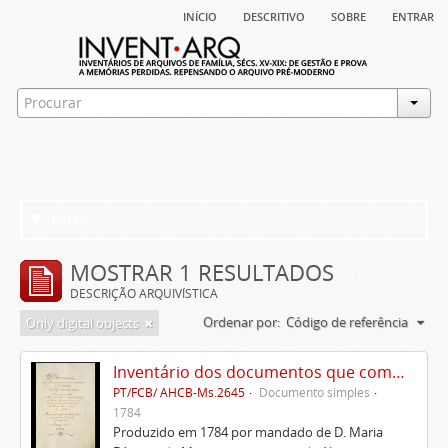
início
descritivo
sobre
entrar
Filtros
MOSTRAR 1 RESULTADOS
DESCRIÇÃO ARQUIVÍSTICA
Ordenar por:
Código de referência
Only digital objects
Inventário dos documentos que compõem o cartório da Casa de Alvito
PT/FCB/ AHCB-Ms.2645
Documento simples
1784
Produzido em 1784 por mandado de D. Maria