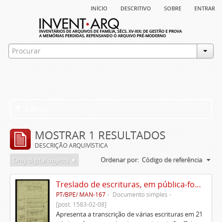
início
descritivo
sobre
entrar
Filtros
MOSTRAR 1 RESULTADOS
DESCRIÇÃO ARQUIVÍSTICA
Ordenar por:
Código de referência
Only digital objects
Treslado de escrituras, em pública-forma, de Rui Teles de Meneses
PT/BPE/ MAN-167
Documento simples
[post. 1583-02-08]
Apresenta a transcrição de várias escrituras em 21