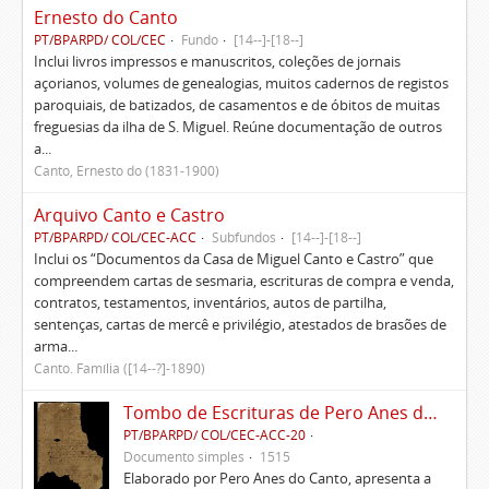
Ernesto do Canto
PT/BPARPD/ COL/CEC
Fundo
[14--]-[18--]
Inclui livros impressos e manuscritos, coleções de jornais
açorianos, volumes de genealogias, muitos cadernos de registos
paroquiais, de batizados, de casamentos e de óbitos de muitas
freguesias da ilha de S. Miguel. Reúne documentação de outros
a...
Canto, Ernesto do (1831-1900)
Arquivo Canto e Castro
PT/BPARPD/ COL/CEC-ACC
Subfundos
[14--]-[18--]
Inclui os “Documentos da Casa de Miguel Canto e Castro” que
compreendem cartas de sesmaria, escrituras de compra e venda,
contratos, testamentos, inventários, autos de partilha,
sentenças, cartas de mercê e privilégio, atestados de brasões de
arma...
Canto. Família ([14--?]-1890)
Tombo de Escrituras de Pero Anes do Canto
PT/BPARPD/ COL/CEC-ACC-20
Documento simples
1515
Elaborado por Pero Anes do Canto, apresenta a