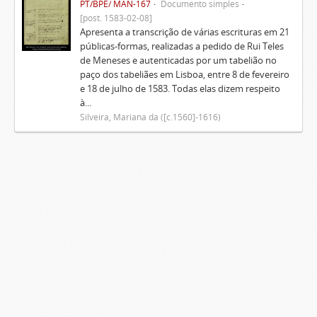
PT/BPE/ MAN-167
Documento simples
[post. 1583-02-08]
Apresenta a transcrição de várias escrituras em 21
públicas-formas, realizadas a pedido de Rui Teles
de Meneses e autenticadas por um tabelião no
paço dos tabeliães em Lisboa, entre 8 de fevereiro
e 18 de julho de 1583. Todas elas dizem respeito
à...
Silveira, Mariana da ([c.1560]-1616)