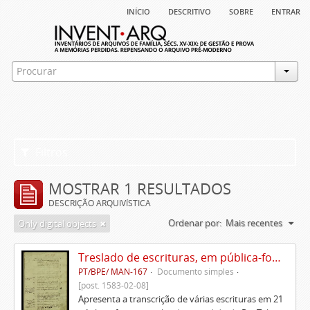
início
descritivo
sobre
entrar
Filtros
MOSTRAR 1 RESULTADOS
DESCRIÇÃO ARQUIVÍSTICA
Ordenar por:
Mais recentes
Only digital objects
Treslado de escrituras, em pública-forma, de Rui Teles de Meneses
PT/BPE/ MAN-167
Documento simples
[post. 1583-02-08]
Apresenta a transcrição de várias escrituras em 21