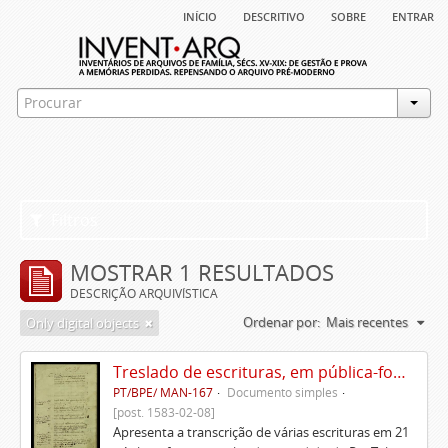
início
descritivo
sobre
entrar
Filtros
MOSTRAR 1 RESULTADOS
DESCRIÇÃO ARQUIVÍSTICA
Ordenar por:
Mais recentes
Only digital objects
Treslado de escrituras, em pública-forma, de Rui Teles de Meneses
PT/BPE/ MAN-167
Documento simples
[post. 1583-02-08]
Apresenta a transcrição de várias escrituras em 21