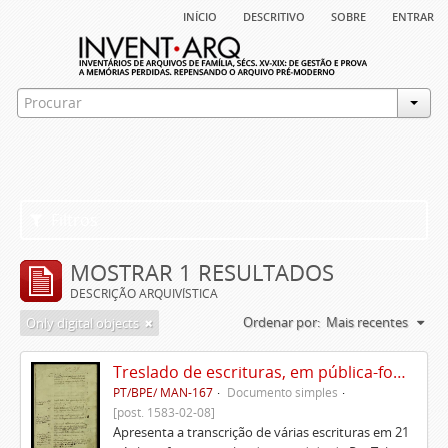
início
descritivo
sobre
entrar
Filtros
MOSTRAR 1 RESULTADOS
DESCRIÇÃO ARQUIVÍSTICA
Ordenar por:
Mais recentes
Only digital objects
Treslado de escrituras, em pública-forma, de Rui Teles de Meneses
PT/BPE/ MAN-167
Documento simples
[post. 1583-02-08]
Apresenta a transcrição de várias escrituras em 21