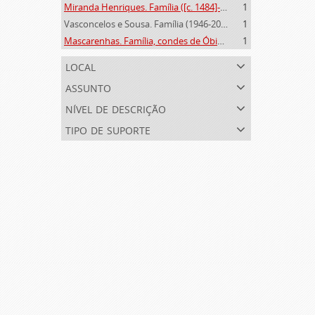
Miranda Henriques. Família ([c. 1484]-[c.1745])
1
Vasconcelos e Sousa. Família (1946-2006)
1
Mascarenhas. Família, condes de Óbidos, Palma e Sabugal (1669-1910)
1
local
assunto
nível de descrição
tipo de suporte