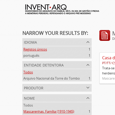
NARROW YOUR RESULTS BY:
D
idioma
Registos únicos
1
português
1
Casa d
PT/TT/ C
entidade detentora
Trata-se
Todos
herdeiro
Arquivo Nacional da Torre do Tombo
1
Mascaren
produtor
nome
Todos
Mascarenhas. Família (1910-1945)
1